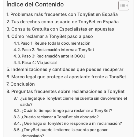
Índice del Contenido
Problemas más frecuentes con TonyBet en España
Tus derechos como usuario de TonyBet en España
Consulta Gratuita con Especialistas en apuestas
Cómo reclamar a TonyBet paso a paso
Paso 1: Reúne toda la documentación
Paso 2: Reclamación interna a TonyBet
Paso 3: Reclamación ante la DGOJ
Paso 4: Vía judicial
Indemnizaciones y cantidades que puedes recuperar
Marco legal que protege al apostante frente a TonyBet
Conclusión
Preguntas frecuentes sobre reclamaciones a TonyBet
¿Es legal que TonyBet cierre mi cuenta sin devolverme el
saldo?
¿Cuánto tiempo tengo para reclamar a TonyBet?
¿Puedo reclamar a TonyBet sin abogado?
¿Qué hago si TonyBet no responde a mi reclamación?
¿TonyBet puede limitarme la cuenta por ganar
demasiado?