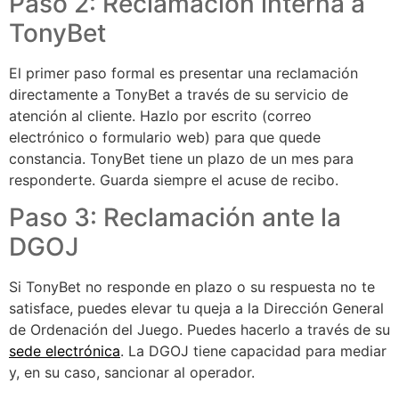
Paso 2: Reclamación interna a
TonyBet
El primer paso formal es presentar una reclamación
directamente a TonyBet a través de su servicio de
atención al cliente. Hazlo por escrito (correo
electrónico o formulario web) para que quede
constancia. TonyBet tiene un plazo de un mes para
responderte. Guarda siempre el acuse de recibo.
Paso 3: Reclamación ante la
DGOJ
Si TonyBet no responde en plazo o su respuesta no te
satisface, puedes elevar tu queja a la Dirección General
de Ordenación del Juego. Puedes hacerlo a través de su
sede electrónica
. La DGOJ tiene capacidad para mediar
y, en su caso, sancionar al operador.