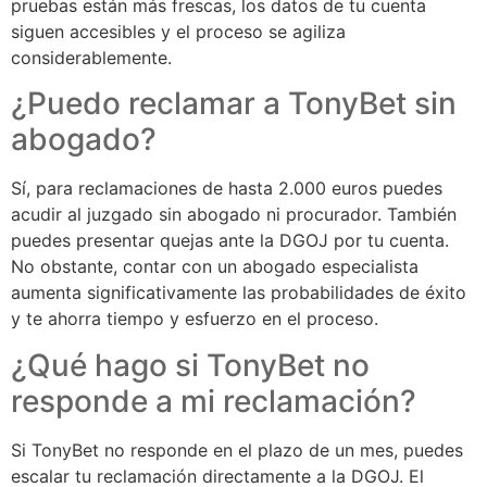
pruebas están más frescas, los datos de tu cuenta
siguen accesibles y el proceso se agiliza
considerablemente.
¿Puedo reclamar a TonyBet sin
abogado?
Sí, para reclamaciones de hasta 2.000 euros puedes
acudir al juzgado sin abogado ni procurador. También
puedes presentar quejas ante la DGOJ por tu cuenta.
No obstante, contar con un abogado especialista
aumenta significativamente las probabilidades de éxito
y te ahorra tiempo y esfuerzo en el proceso.
¿Qué hago si TonyBet no
responde a mi reclamación?
Si TonyBet no responde en el plazo de un mes, puedes
escalar tu reclamación directamente a la DGOJ. El