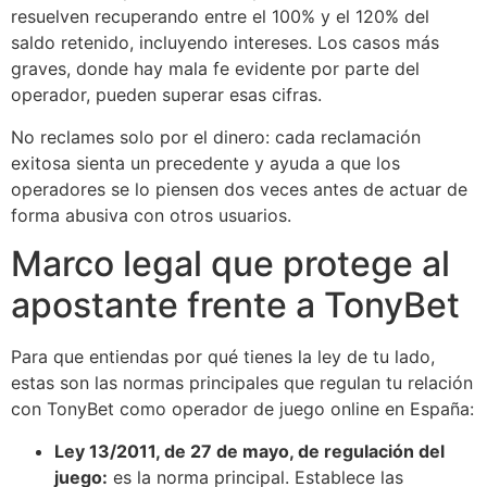
resuelven recuperando entre el 100% y el 120% del
saldo retenido, incluyendo intereses. Los casos más
graves, donde hay mala fe evidente por parte del
operador, pueden superar esas cifras.
No reclames solo por el dinero: cada reclamación
exitosa sienta un precedente y ayuda a que los
operadores se lo piensen dos veces antes de actuar de
forma abusiva con otros usuarios.
Marco legal que protege al
apostante frente a TonyBet
Para que entiendas por qué tienes la ley de tu lado,
estas son las normas principales que regulan tu relación
con TonyBet como operador de juego online en España:
Ley 13/2011, de 27 de mayo, de regulación del
juego:
es la norma principal. Establece las