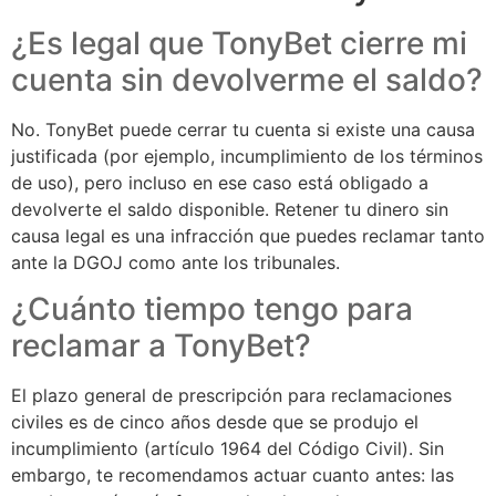
¿Es legal que TonyBet cierre mi
cuenta sin devolverme el saldo?
No. TonyBet puede cerrar tu cuenta si existe una causa
justificada (por ejemplo, incumplimiento de los términos
de uso), pero incluso en ese caso está obligado a
devolverte el saldo disponible. Retener tu dinero sin
causa legal es una infracción que puedes reclamar tanto
ante la DGOJ como ante los tribunales.
¿Cuánto tiempo tengo para
reclamar a TonyBet?
El plazo general de prescripción para reclamaciones
civiles es de cinco años desde que se produjo el
incumplimiento (artículo 1964 del Código Civil). Sin
embargo, te recomendamos actuar cuanto antes: las