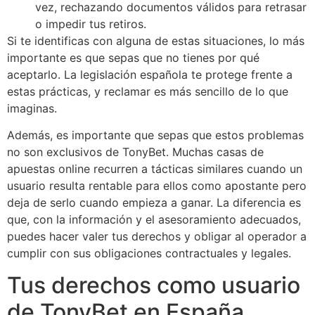
vez, rechazando documentos válidos para retrasar
o impedir tus retiros.
Si te identificas con alguna de estas situaciones, lo más
importante es que sepas que no tienes por qué
aceptarlo. La legislación española te protege frente a
estas prácticas, y reclamar es más sencillo de lo que
imaginas.
Además, es importante que sepas que estos problemas
no son exclusivos de TonyBet. Muchas casas de
apuestas online recurren a tácticas similares cuando un
usuario resulta rentable para ellos como apostante pero
deja de serlo cuando empieza a ganar. La diferencia es
que, con la información y el asesoramiento adecuados,
puedes hacer valer tus derechos y obligar al operador a
cumplir con sus obligaciones contractuales y legales.
Tus derechos como usuario
de TonyBet en España