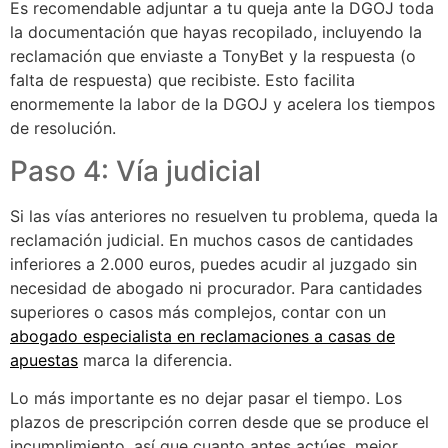
Es recomendable adjuntar a tu queja ante la DGOJ toda
la documentación que hayas recopilado, incluyendo la
reclamación que enviaste a TonyBet y la respuesta (o
falta de respuesta) que recibiste. Esto facilita
enormemente la labor de la DGOJ y acelera los tiempos
de resolución.
Paso 4: Vía judicial
Si las vías anteriores no resuelven tu problema, queda la
reclamación judicial. En muchos casos de cantidades
inferiores a 2.000 euros, puedes acudir al juzgado sin
necesidad de abogado ni procurador. Para cantidades
superiores o casos más complejos, contar con un
abogado especialista en reclamaciones a casas de
apuestas
marca la diferencia.
Lo más importante es no dejar pasar el tiempo. Los
plazos de prescripción corren desde que se produce el
incumplimiento, así que cuanto antes actúes, mejor.