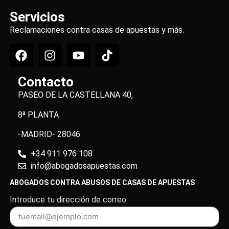
Servicios
Reclamaciones contra casas de apuestas y más.
Contacto
PASEO DE LA CASTELLANA 40,
8ª PLANTA
-MADRID- 28046
+34 911 976 108
info@abogadosapuestas.com
ABOGADOS CONTRA ABUSOS DE CASAS DE APUESTAS
Introduce tu dirección de correo