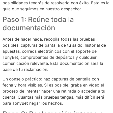
posibilidades tendrás de resolverlo con éxito. Esta es la
guía que seguimos en nuestro despacho:
Paso 1: Reúne toda la
documentación
Antes de hacer nada, recopila todas las pruebas
posibles: capturas de pantalla de tu saldo, historial de
apuestas, correos electrónicos con el soporte de
TonyBet, comprobantes de depósitos y cualquier
comunicación relevante. Esta documentación será la
base de tu reclamación.
Un consejo práctico: haz capturas de pantalla con
fecha y hora visibles. Si es posible, graba en vídeo el
proceso de intentar hacer una retirada o acceder a tu
cuenta. Cuantas más pruebas tengas, más difícil será
para TonyBet negar los hechos.