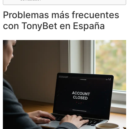
Problemas más frecuentes
con TonyBet en España