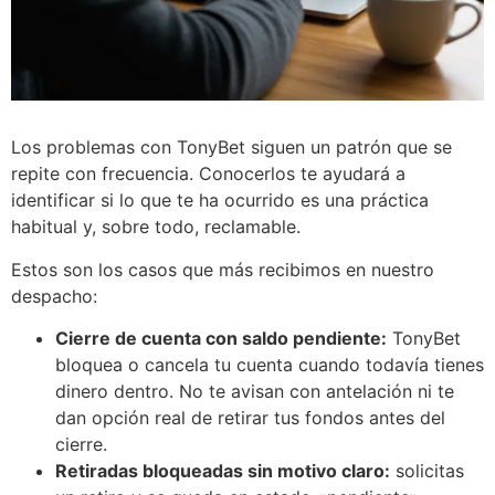
Los problemas con TonyBet siguen un patrón que se
repite con frecuencia. Conocerlos te ayudará a
identificar si lo que te ha ocurrido es una práctica
habitual y, sobre todo, reclamable.
Estos son los casos que más recibimos en nuestro
despacho:
Cierre de cuenta con saldo pendiente:
TonyBet
bloquea o cancela tu cuenta cuando todavía tienes
dinero dentro. No te avisan con antelación ni te
dan opción real de retirar tus fondos antes del
cierre.
Retiradas bloqueadas sin motivo claro:
solicitas