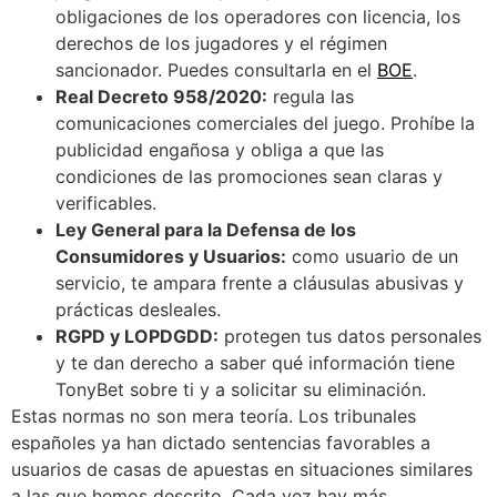
obligaciones de los operadores con licencia, los
derechos de los jugadores y el régimen
sancionador. Puedes consultarla en el
BOE
.
Real Decreto 958/2020:
regula las
comunicaciones comerciales del juego. Prohíbe la
publicidad engañosa y obliga a que las
condiciones de las promociones sean claras y
verificables.
Ley General para la Defensa de los
Consumidores y Usuarios:
como usuario de un
servicio, te ampara frente a cláusulas abusivas y
prácticas desleales.
RGPD y LOPDGDD:
protegen tus datos personales
y te dan derecho a saber qué información tiene
TonyBet sobre ti y a solicitar su eliminación.
Estas normas no son mera teoría. Los tribunales
españoles ya han dictado sentencias favorables a
usuarios de casas de apuestas en situaciones similares
a las que hemos descrito. Cada vez hay más