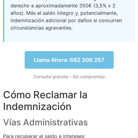
derecho a aproximadamente 350€ (3,5% x 2
años). Más el saldo íntegro y, potencialmente,
indemnización adicional por daños si concurren
circunstancias agravantes.
Llama Ahora: 682 306 257
Consulta gratuita – Sin compromiso
Cómo Reclamar la
Indemnización
Vías Administrativas
Para recuperar el saldo e intereses: