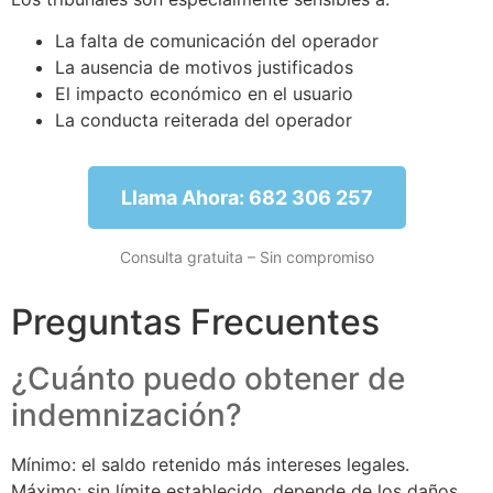
La falta de comunicación del operador
La ausencia de motivos justificados
El impacto económico en el usuario
La conducta reiterada del operador
Llama Ahora: 682 306 257
Consulta gratuita – Sin compromiso
Preguntas Frecuentes
¿Cuánto puedo obtener de
indemnización?
Mínimo: el saldo retenido más intereses legales.
Máximo: sin límite establecido, depende de los daños