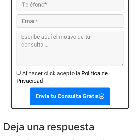
Al hacer click acepto la
Política de
Privacidad
Envía tu Consulta Gratis
Deja una respuesta