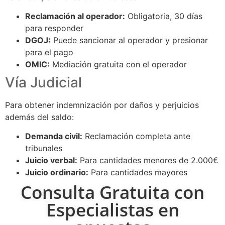
Reclamación al operador:
Obligatoria, 30 días
para responder
DGOJ:
Puede sancionar al operador y presionar
para el pago
OMIC:
Mediación gratuita con el operador
Vía Judicial
Para obtener indemnización por daños y perjuicios
además del saldo:
Demanda civil:
Reclamación completa ante
tribunales
Juicio verbal:
Para cantidades menores de 2.000€
Juicio ordinario:
Para cantidades mayores
Consulta Gratuita con
Especialistas en