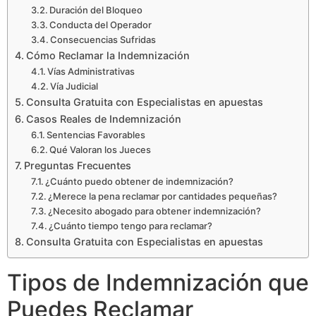
Duración del Bloqueo
Conducta del Operador
Consecuencias Sufridas
Cómo Reclamar la Indemnización
Vías Administrativas
Vía Judicial
Consulta Gratuita con Especialistas en apuestas
Casos Reales de Indemnización
Sentencias Favorables
Qué Valoran los Jueces
Preguntas Frecuentes
¿Cuánto puedo obtener de indemnización?
¿Merece la pena reclamar por cantidades pequeñas?
¿Necesito abogado para obtener indemnización?
¿Cuánto tiempo tengo para reclamar?
Consulta Gratuita con Especialistas en apuestas
Tipos de Indemnización que
Puedes Reclamar