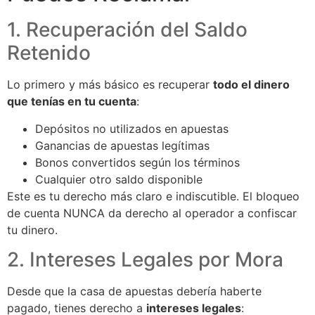
1. Recuperación del Saldo
Retenido
Lo primero y más básico es recuperar
todo el dinero
que tenías en tu cuenta
:
Depósitos no utilizados en apuestas
Ganancias de apuestas legítimas
Bonos convertidos según los términos
Cualquier otro saldo disponible
Este es tu derecho más claro e indiscutible. El bloqueo
de cuenta NUNCA da derecho al operador a confiscar
tu dinero.
2. Intereses Legales por Mora
Desde que la casa de apuestas debería haberte
pagado, tienes derecho a
intereses legales
: