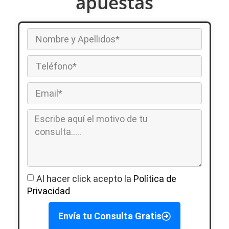
apuestas
Al hacer click acepto la
Política de
Privacidad
Envía tu Consulta Gratis