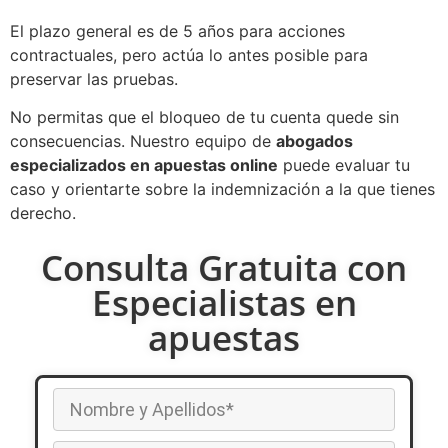
El plazo general es de 5 años para acciones
contractuales, pero actúa lo antes posible para
preservar las pruebas.
No permitas que el bloqueo de tu cuenta quede sin
consecuencias. Nuestro equipo de
abogados
especializados en apuestas online
puede evaluar tu
caso y orientarte sobre la indemnización a la que tienes
derecho.
Consulta Gratuita con
Especialistas en
apuestas