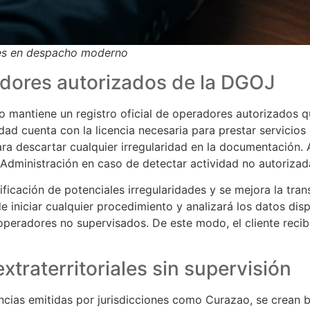
ales en despacho moderno
radores autorizados de la DGOJ
 mantiene un registro oficial de operadores autorizados q
tidad cuenta con la licencia necesaria para prestar servic
, para descartar cualquier irregularidad en la documentació
Administración en caso de detectar actividad no autorizad
ntificación de potenciales irregularidades y se mejora la tra
de iniciar cualquier procedimiento y analizará los datos dis
 operadores no supervisados. De este modo, el cliente recib
xtraterritoriales sin supervisión
ncias emitidas por jurisdicciones como Curazao, se crean 