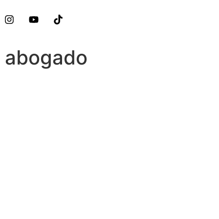
n abogado