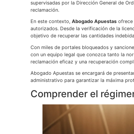
supervisadas por la Dirección General de Ord
reclamación.
En este contexto,
Abogado Apuestas
ofrece 
autorizados. Desde la verificación de la lice
objetivo de recuperar las cantidades indebid
Con miles de portales bloqueados y sanciones
con un equipo legal que conozca tanto la no
reclamación eficaz y una recuperación compl
Abogado Apuestas se encargará de presentar 
administrativo para garantizar la máxima prot
Comprender el régimen