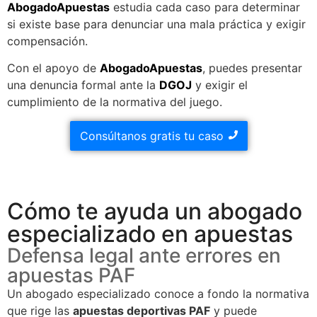
AbogadoApuestas
estudia cada caso para determinar
si existe base para denunciar una mala práctica y exigir
compensación.
Con el apoyo de
AbogadoApuestas
, puedes presentar
una denuncia formal ante la
DGOJ
y exigir el
cumplimiento de la normativa del juego.
Consúltanos gratis tu caso
Cómo te ayuda un abogado
especializado en apuestas
Defensa legal ante errores en
apuestas PAF
Un abogado especializado conoce a fondo la normativa
que rige las
apuestas deportivas PAF
y puede