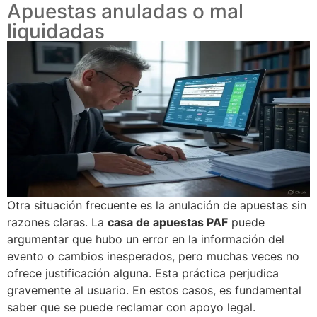
Apuestas anuladas o mal
liquidadas
Otra situación frecuente es la anulación de apuestas sin
razones claras. La
casa de apuestas PAF
puede
argumentar que hubo un error en la información del
evento o cambios inesperados, pero muchas veces no
ofrece justificación alguna. Esta práctica perjudica
gravemente al usuario. En estos casos, es fundamental
saber que se puede reclamar con apoyo legal.