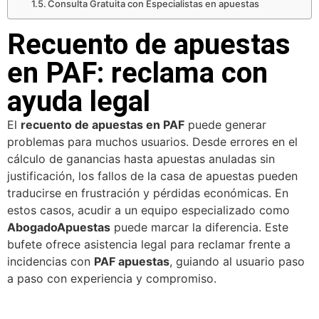
Consulta Gratuita con Especialistas en apuestas
Recuento de apuestas
en PAF: reclama con
ayuda legal
El
recuento de apuestas en PAF
puede generar
problemas para muchos usuarios. Desde errores en el
cálculo de ganancias hasta apuestas anuladas sin
justificación, los fallos de la casa de apuestas pueden
traducirse en frustración y pérdidas económicas. En
estos casos, acudir a un equipo especializado como
AbogadoApuestas
puede marcar la diferencia. Este
bufete ofrece asistencia legal para reclamar frente a
incidencias con
PAF apuestas
, guiando al usuario paso
a paso con experiencia y compromiso.