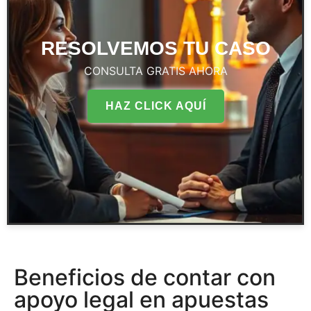
RESOLVEMOS TU CASO
CONSULTA GRATIS AHORA
HAZ CLICK AQUÍ
Beneficios de contar con
apoyo legal en apuestas