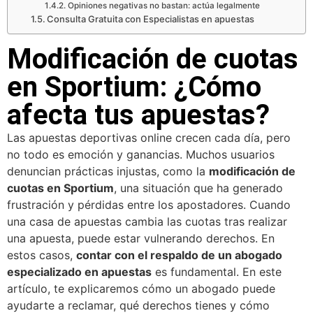
Opiniones negativas no bastan: actúa legalmente
Consulta Gratuita con Especialistas en apuestas
Modificación de cuotas
en Sportium: ¿Cómo
afecta tus apuestas?
Las apuestas deportivas online crecen cada día, pero
no todo es emoción y ganancias. Muchos usuarios
denuncian prácticas injustas, como la
modificación de
cuotas en Sportium
, una situación que ha generado
frustración y pérdidas entre los apostadores. Cuando
una casa de apuestas cambia las cuotas tras realizar
una apuesta, puede estar vulnerando derechos. En
estos casos,
contar con el respaldo de un abogado
especializado en apuestas
es fundamental. En este
artículo, te explicaremos cómo un abogado puede
ayudarte a reclamar, qué derechos tienes y cómo