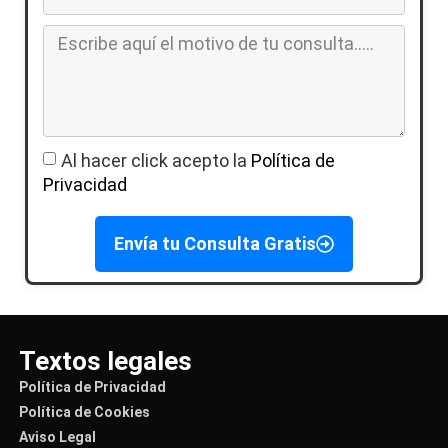
Al hacer click acepto la
Política de
Privacidad
Envía tu Consulta Gratis
Textos legales
Política de Privacidad
Política de Cookies
Aviso Legal