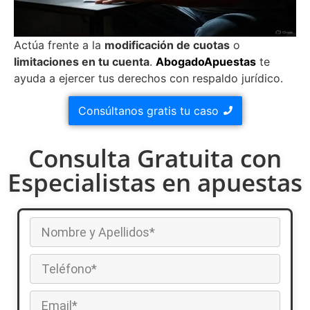
Actúa frente a la
modificación de cuotas
o
limitaciones en tu cuenta
.
AbogadoApuestas
te
ayuda a ejercer tus derechos con respaldo jurídico.
Consúltanos gratis tu caso
Consulta Gratuita con
Especialistas en apuestas