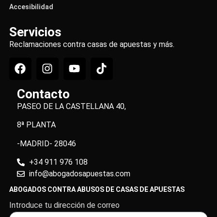
Accesibilidad
Servicios
Reclamaciones contra casas de apuestas y más.
Contacto
PASEO DE LA CASTELLANA 40,
8ª PLANTA
-MADRID- 28046
+34 911 976 108
info@abogadosapuestas.com
ABOGADOS CONTRA ABUSOS DE CASAS DE APUESTAS
Introduce tu dirección de correo