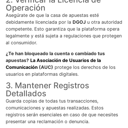
Operación
Asegúrate de que la casa de apuestas esté
debidamente licenciada por la
DGOJ
u otra autoridad
competente. Esto garantiza que la plataforma opera
legalmente y está sujeta a regulaciones que protegen
al consumidor.
¿Te han bloqueado la cuenta o cambiado tus
apuestas?
La Asociación de Usuarios de la
Comunicación
(AUC)
protege los derechos de los
usuarios en plataformas digitales.
3. Mantener Registros
Detallados
Guarda copias de todas tus transacciones,
comunicaciones y apuestas realizadas. Estos
registros serán esenciales en caso de que necesites
presentar una reclamación o denuncia.