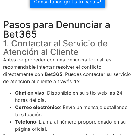
Consúltanos gratis tu caso
Pasos para Denunciar a
Bet365
1. Contactar al Servicio de
Atención al Cliente
Antes de proceder con una denuncia formal, es
recomendable intentar resolver el conflicto
directamente con
Bet365
. Puedes contactar su servicio
de atención al cliente a través de:
Chat en vivo
: Disponible en su sitio web las 24
horas del día.
Correo electrónico
: Envía un mensaje detallando
tu situación.
Teléfono
: Llama al número proporcionado en su
página oficial.