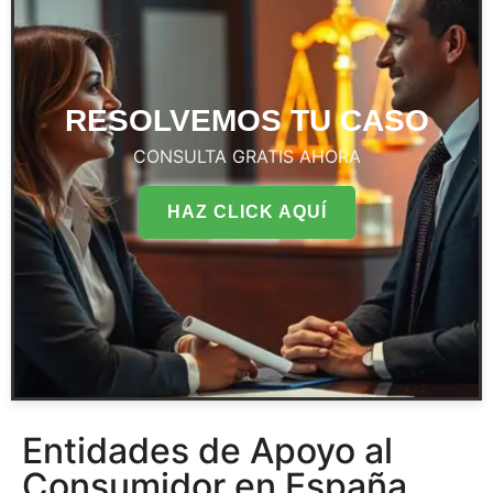
RESOLVEMOS TU CASO
CONSULTA GRATIS AHORA
HAZ CLICK AQUÍ
Entidades de Apoyo al
Consumidor en España