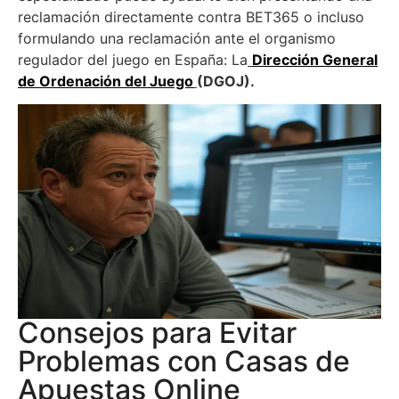
reclamación directamente contra BET365 o incluso
formulando una reclamación ante el organismo
regulador del juego en España: La
Dirección General
de Ordenación del Juego
(DGOJ).
Consejos para Evitar
Problemas con Casas de
Apuestas Online