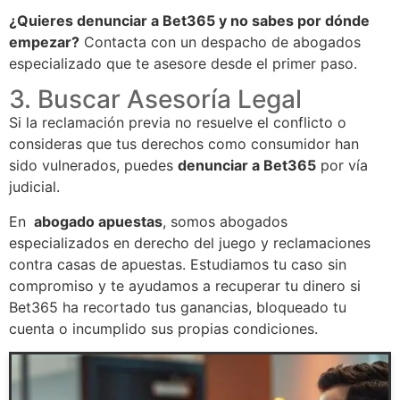
¿Quieres denunciar a Bet365 y no sabes por dónde
empezar?
Contacta con un despacho de abogados
especializado que te asesore desde el primer paso.
3. Buscar Asesoría Legal
Si la reclamación previa no resuelve el conflicto o
consideras que tus derechos como consumidor han
sido vulnerados, puedes
denunciar a Bet365
por vía
judicial.
En
abogado apuestas
, somos abogados
especializados en derecho del juego y reclamaciones
contra casas de apuestas. Estudiamos tu caso sin
compromiso y te ayudamos a recuperar tu dinero si
Bet365 ha recortado tus ganancias, bloqueado tu
cuenta o incumplido sus propias condiciones.