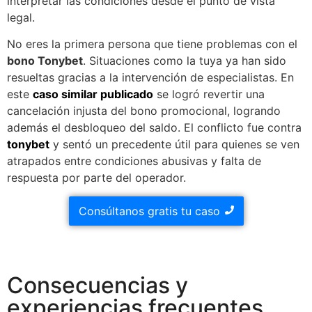
interpretar las condiciones desde el punto de vista
legal.
No eres la primera persona que tiene problemas con el
bono Tonybet
. Situaciones como la tuya ya han sido
resueltas gracias a la intervención de especialistas. En
este
caso similar publicado
se logró revertir una
cancelación injusta del bono promocional, logrando
además el desbloqueo del saldo. El conflicto fue contra
tonybet
y sentó un precedente útil para quienes se ven
atrapados entre condiciones abusivas y falta de
respuesta por parte del operador.
Consúltanos gratis tu caso
Consecuencias y
experiencias frecuentes