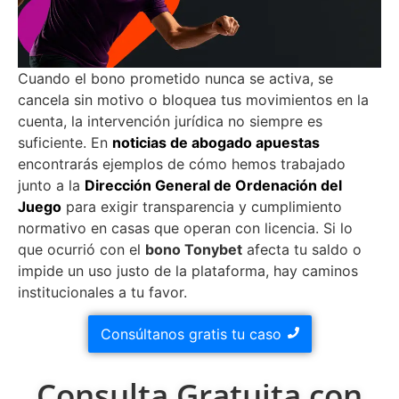
Cuando el bono prometido nunca se activa, se
cancela sin motivo o bloquea tus movimientos en la
cuenta, la intervención jurídica no siempre es
suficiente. En
noticias de abogado apuestas
encontrarás ejemplos de cómo hemos trabajado
junto a la
Dirección General de Ordenación del
Juego
para exigir transparencia y cumplimiento
normativo en casas que operan con licencia. Si lo
que ocurrió con el
bono Tonybet
afecta tu saldo o
impide un uso justo de la plataforma, hay caminos
institucionales a tu favor.
Consúltanos gratis tu caso
Consulta Gratuita con