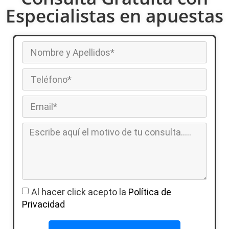
Especialistas en apuestas
Al hacer click acepto la
Política de
Privacidad