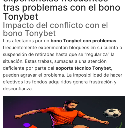
tras problemas con el bono
Tonybet
Impacto del conflicto con el
bono Tonybet
Los afectados por un
bono Tonybet con problemas
frecuentemente experimentan bloqueos en su cuenta o
suspensión de retiradas hasta que se “regulariza” la
situación. Estas trabas, sumadas a una atención
deficiente por parte del
soporte técnico Tonybet
,
pueden agravar el problema. La imposibilidad de hacer
efectivos los fondos adquiridos genera frustración y
desconfianza.