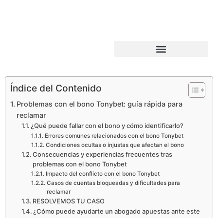
Índice del Contenido
Problemas con el bono Tonybet: guía rápida para
reclamar
¿Qué puede fallar con el bono y cómo identificarlo?
Errores comunes relacionados con el bono Tonybet
Condiciones ocultas o injustas que afectan el bono
Consecuencias y experiencias frecuentes tras
problemas con el bono Tonybet
Impacto del conflicto con el bono Tonybet
Casos de cuentas bloqueadas y dificultades para
reclamar
RESOLVEMOS TU CASO
¿Cómo puede ayudarte un abogado apuestas ante este