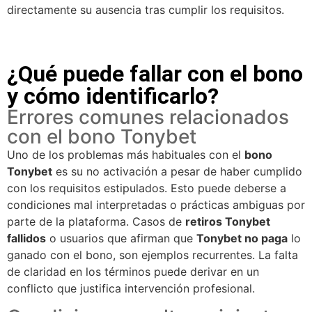
directamente su ausencia tras cumplir los requisitos.
¿Qué puede fallar con el bono
y cómo identificarlo?
Errores comunes relacionados
con el bono Tonybet
Uno de los problemas más habituales con el
bono
Tonybet
es su no activación a pesar de haber cumplido
con los requisitos estipulados. Esto puede deberse a
condiciones mal interpretadas o prácticas ambiguas por
parte de la plataforma. Casos de
retiros Tonybet
fallidos
o usuarios que afirman que
Tonybet no paga
lo
ganado con el bono, son ejemplos recurrentes. La falta
de claridad en los términos puede derivar en un
conflicto que justifica intervención profesional.