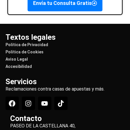
Envía tu Consulta Gratis
Textos legales
Política de Privacidad
Política de Cookies
Aviso Legal
Accesibilidad
Servicios
Reclamaciones contra casas de apuestas y más.
Contacto
PASEO DE LA CASTELLANA 40,