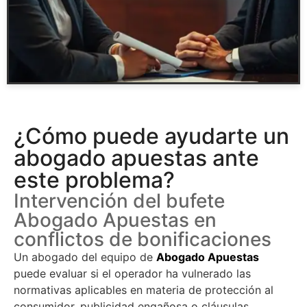
¿Cómo puede ayudarte un
abogado apuestas ante
este problema?
Intervención del bufete
Abogado Apuestas en
conflictos de bonificaciones
Un abogado
del equipo de
Abogado Apuestas
puede evaluar si el operador ha vulnerado las
normativas aplicables en materia de protección al
consumidor, publicidad engañosa o cláusulas