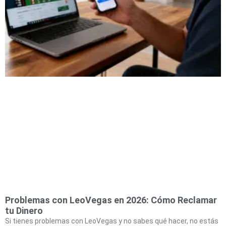
Problemas con LeoVegas en 2026: Cómo Reclamar
tu Dinero
Si tienes problemas con LeoVegas y no sabes qué hacer, no estás