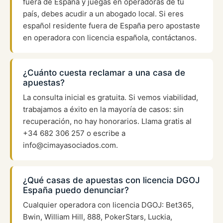
fuera de España y juegas en operadoras de tu
país, debes acudir a un abogado local. Si eres
español residente fuera de España pero apostaste
en operadora con licencia española, contáctanos.
¿Cuánto cuesta reclamar a una casa de
apuestas?
La consulta inicial es gratuita. Si vemos viabilidad,
trabajamos a éxito en la mayoría de casos: sin
recuperación, no hay honorarios. Llama gratis al
+34 682 306 257 o escribe a
info@cimayasociados.com.
¿Qué casas de apuestas con licencia DGOJ
España puedo denunciar?
Cualquier operadora con licencia DGOJ: Bet365,
Bwin, William Hill, 888, PokerStars, Luckia,